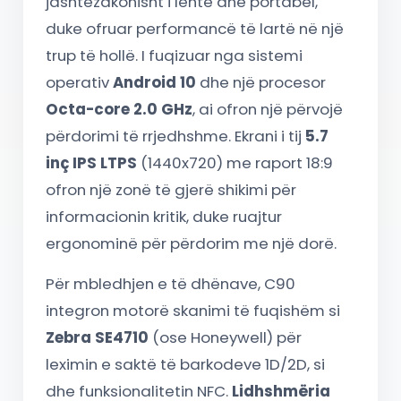
jashtëzakonisht i lehtë dhe portabël,
duke ofruar performancë të lartë në një
trup të hollë. I fuqizuar nga sistemi
operativ
Android 10
dhe një procesor
Octa-core 2.0 GHz
, ai ofron një përvojë
përdorimi të rrjedhshme. Ekrani i tij
5.7
inç IPS LTPS
(1440x720) me raport 18:9
ofron një zonë të gjerë shikimi për
informacionin kritik, duke ruajtur
ergonominë për përdorim me një dorë.
Për mbledhjen e të dhënave, C90
integron motorë skanimi të fuqishëm si
Zebra SE4710
(ose Honeywell) për
leximin e saktë të barkodeve 1D/2D, si
dhe funksionalitetin NFC.
Lidhshmëria