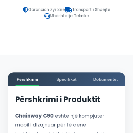
Garancion Zyrtarë
Transport i Shpejtë
Mbështetje Teknike
Përshkrimi
Specifikat
Dokumentet
Përshkrimi i Produktit
Chainway C90
është një kompjuter
mobil i dizajnuar për të qenë