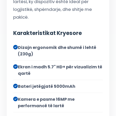
lartësi, ky dispozitiv është ideal për
logjistikë, shpërndarje, dhe shitje me
pakicë.
Karakteristikat Kryesore
Dizajn ergonomik dhe shumë i lehtë
(230g)
Ekran i madh 5.7" HD+ për vizualizim të
qartë
Bateri jetëgjatë 5000mAh
Kamera e pasme 16MP me
performancë të lartë