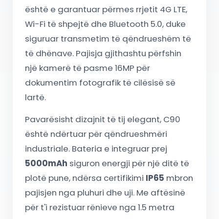
është e garantuar përmes rrjetit 4G LTE,
Wi-Fi të shpejtë dhe Bluetooth 5.0, duke
siguruar transmetim të qëndrueshëm të
të dhënave. Pajisja gjithashtu përfshin
një kamerë të pasme 16MP për
dokumentim fotografik të cilësisë së
lartë.
Pavarësisht dizajnit të tij elegant, C90
është ndërtuar për qëndrueshmëri
industriale. Bateria e integruar prej
5000mAh
siguron energji për një ditë të
plotë pune, ndërsa certifikimi
IP65
mbron
pajisjen nga pluhuri dhe uji. Me aftësinë
për t'i rezistuar rënieve nga 1.5 metra