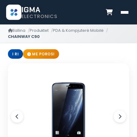
IGMA
ELECTRONICS
Ballina
Produktet
PDA & Kompjuterë Mobilë
CHAINWAY C90
I RI
ME POROSI