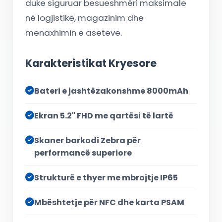
duke siguruar besueshmëri maksimale
në logjistikë, magazinim dhe
menaxhimin e aseteve.
Karakteristikat Kryesore
Bateri e jashtëzakonshme 8000mAh
Ekran 5.2" FHD me qartësi të lartë
Skaner barkodi Zebra për
performancë superiore
Strukturë e thyer me mbrojtje IP65
Mbështetje për NFC dhe karta PSAM