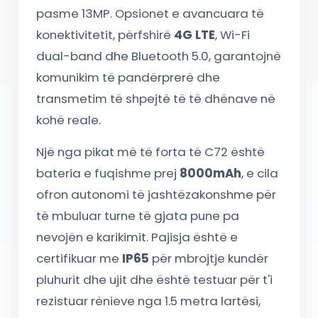
pasme 13MP. Opsionet e avancuara të
konektivitetit, përfshirë
4G LTE
, Wi-Fi
dual-band dhe Bluetooth 5.0, garantojnë
komunikim të pandërprerë dhe
transmetim të shpejtë të të dhënave në
kohë reale.
Një nga pikat më të forta të C72 është
bateria e fuqishme prej
8000mAh
, e cila
ofron autonomi të jashtëzakonshme për
të mbuluar turne të gjata pune pa
nevojën e karikimit. Pajisja është e
certifikuar me
IP65
për mbrojtje kundër
pluhurit dhe ujit dhe është testuar për t'i
rezistuar rënieve nga 1.5 metra lartësi,