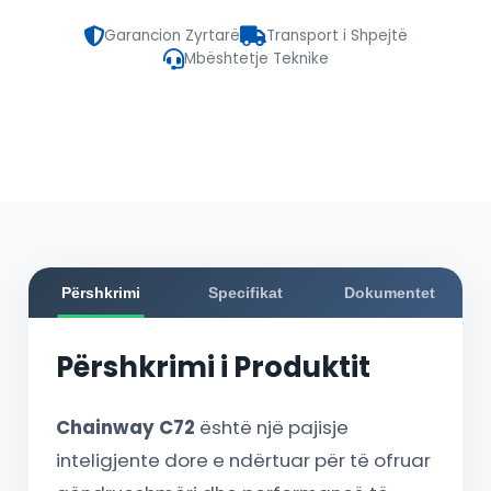
Garancion Zyrtarë
Transport i Shpejtë
Mbështetje Teknike
Përshkrimi
Specifikat
Dokumentet
Përshkrimi i Produktit
Chainway C72
është një pajisje
inteligjente dore e ndërtuar për të ofruar