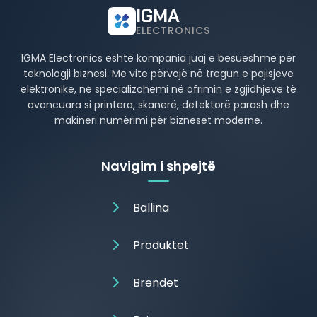
IGMA
ELECTRONICS
IGMA Electronics është kompania juaj e besueshme për
teknologji biznesi. Me vite përvojë në tregun e pajisjeve
elektronike, ne specializohemi në ofrimin e zgjidhjeve të
avancuara si printera, skanerë, detektorë parash dhe
makineri numërimi për bizneset moderne.
Navigim i shpejtë
Ballina
Produktet
Brendet