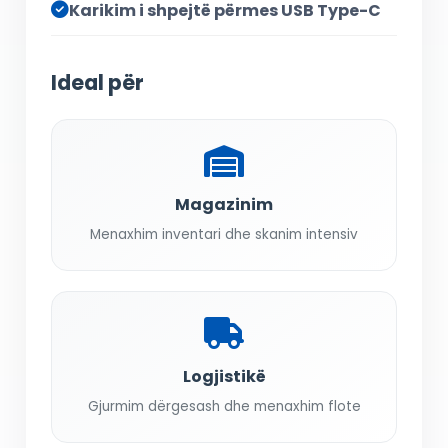
Karikim i shpejtë përmes USB Type-C
Ideal për
Magazinim
Menaxhim inventari dhe skanim intensiv
Logjistikë
Gjurmim dërgesash dhe menaxhim flote