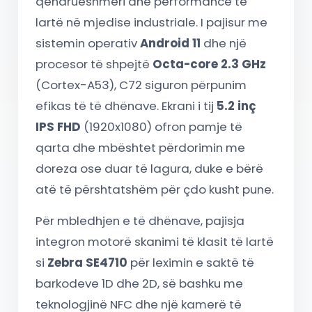
qëndrueshmëri dhe performancë të
lartë në mjedise industriale. I pajisur me
sistemin operativ
Android 11
dhe një
procesor të shpejtë
Octa-core 2.3 GHz
(Cortex-A53), C72 siguron përpunim
efikas të të dhënave. Ekrani i tij
5.2 inç
IPS FHD
(1920x1080) ofron pamje të
qarta dhe mbështet përdorimin me
doreza ose duar të lagura, duke e bërë
atë të përshtatshëm për çdo kusht pune.
Për mbledhjen e të dhënave, pajisja
integron motorë skanimi të klasit të lartë
si
Zebra SE4710
për leximin e saktë të
barkodeve 1D dhe 2D, së bashku me
teknologjinë NFC dhe një kamerë të