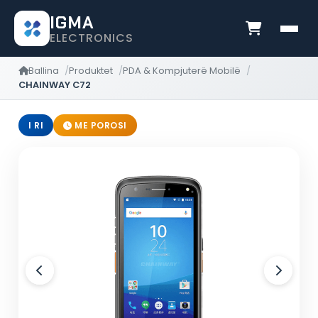
IGMA
ELECTRONICS
Ballina
Produktet
PDA & Kompjuterë Mobilë
CHAINWAY C72
I RI
ME POROSI