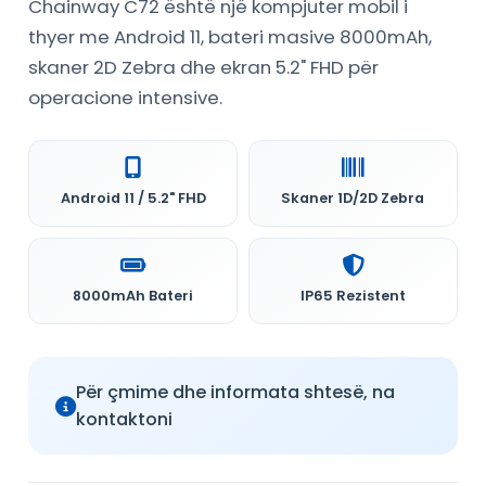
Chainway C72 është një kompjuter mobil i
thyer me Android 11, bateri masive 8000mAh,
skaner 2D Zebra dhe ekran 5.2" FHD për
operacione intensive.
Android 11 / 5.2" FHD
Skaner 1D/2D Zebra
8000mAh Bateri
IP65 Rezistent
Për çmime dhe informata shtesë, na
kontaktoni