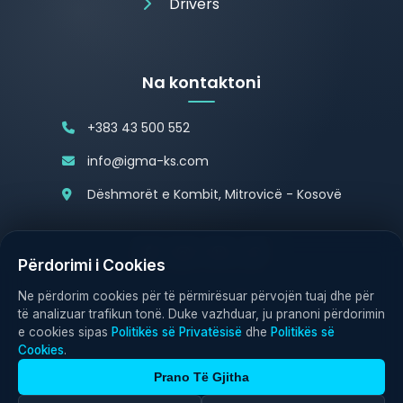
Drivers
Na kontaktoni
+383 43 500 552
info@igma-ks.com
Dëshmorët e Kombit, Mitrovicë - Kosovë
Përdorimi i Cookies
Politika e Privatësisë
Politika e Cookies
Ne përdorim cookies për të përmirësuar përvojën tuaj dhe për
të analizuar trafikun tonë. Duke vazhduar, ju pranoni përdorimin
e cookies sipas
Politikës së Privatësisë
dhe
Politikës së
Cookies
.
Prano Të Gjitha
© 2026 IGMA Electronics. All rights reserved.