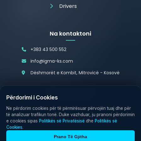
Drivers
Na kontaktoni
+383 43 500 552
info@igma-ks.com
Dëshmorët e Kombit, Mitrovicë - Kosovë
Përdorimi i Cookies
Politika e Privatësisë
Politika e Cookies
Ne përdorim cookies për të përmirësuar përvojën tuaj dhe për
të analizuar trafikun tonë. Duke vazhduar, ju pranoni përdorimin
e cookies sipas
Politikës së Privatësisë
dhe
Politikës së
Cookies
.
Prano Të Gjitha
© 2026 IGMA Electronics. All rights reserved.