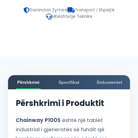
Garancion Zyrtarë
Transport i Shpejtë
Mbështetje Teknike
Përshkrimi
Specifikat
Dokumentet
Përshkrimi i Produktit
Chainway P100S
është një tablet
industrial i gjeneratës së fundit që