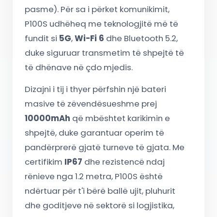
pasme). Për sa i përket komunikimit,
P100S udhëheq me teknologjitë më të
fundit si
5G
,
Wi-Fi 6
dhe Bluetooth 5.2,
duke siguruar transmetim të shpejtë të
të dhënave në çdo mjedis.
Dizajni i tij i thyer përfshin një bateri
masive të zëvendësueshme prej
10000mAh
që mbështet karikimin e
shpejtë, duke garantuar operim të
pandërprerë gjatë turneve të gjata. Me
certifikim
IP67
dhe rezistencë ndaj
rënieve nga 1.2 metra, P100S është
ndërtuar për t'i bërë ballë ujit, pluhurit
dhe goditjeve në sektorë si logjistika,