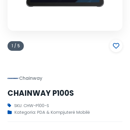
1 / 5
Chainway
CHAINWAY P100S
SKU: CHW-P100-S
Kategoria: PDA & Kompjuterë Mobilë