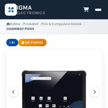
IGMA
ELECTRONICS
Ballina
Produktet
PDA & Kompjuterë Mobilë
CHAINWAY P100S
I RI
ME POROSI