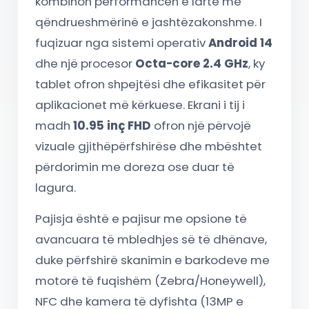
kombinon performancën e lartë me
qëndrueshmërinë e jashtëzakonshme. I
fuqizuar nga sistemi operativ
Android 14
dhe një procesor
Octa-core 2.4 GHz
, ky
tablet ofron shpejtësi dhe efikasitet për
aplikacionet më kërkuese. Ekrani i tij i
madh
10.95 inç FHD
ofron një përvojë
vizuale gjithëpërfshirëse dhe mbështet
përdorimin me doreza ose duar të
lagura.
Pajisja është e pajisur me opsione të
avancuara të mbledhjes së të dhënave,
duke përfshirë skanimin e barkodeve me
motorë të fuqishëm (Zebra/Honeywell),
NFC dhe kamera të dyfishta (13MP e