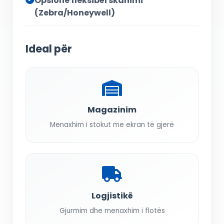
Opsione fleksibël skanimi
(Zebra/Honeywell)
Ideal për
Magazinim
Menaxhim i stokut me ekran të gjerë
Logjistikë
Gjurmim dhe menaxhim i flotës