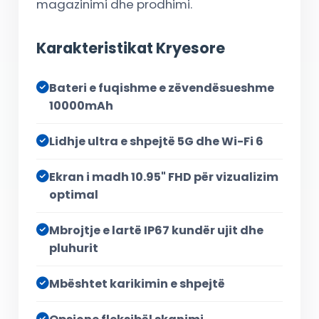
magazinimi dhe prodhimi.
Karakteristikat Kryesore
Bateri e fuqishme e zëvendësueshme
10000mAh
Lidhje ultra e shpejtë 5G dhe Wi-Fi 6
Ekran i madh 10.95" FHD për vizualizim
optimal
Mbrojtje e lartë IP67 kundër ujit dhe
pluhurit
Mbështet karikimin e shpejtë