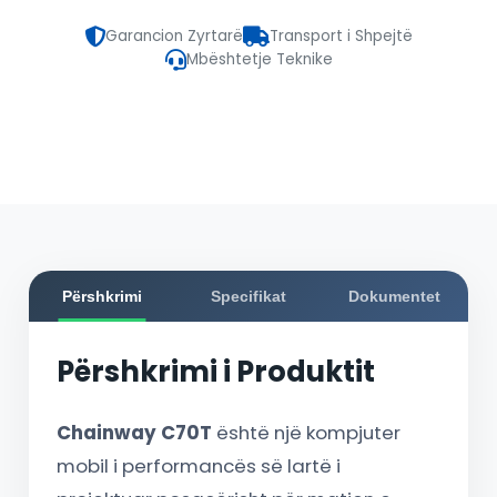
Garancion Zyrtarë
Transport i Shpejtë
Mbështetje Teknike
Përshkrimi
Specifikat
Dokumentet
Përshkrimi i Produktit
Chainway C70T
është një kompjuter
mobil i performancës së lartë i