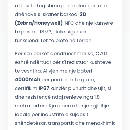
aftësi të fuqishme për mbledhjen e të
dhënave si skaner barkodi
2D
(Zebra/Honeywell)
, NFC dhe një kamerë
të pasme 13MP, duke siguruar
funksionalitet të plotë në terren.
Për sa i përket qëndrueshmërisë, C70T
është ndërtuar për t'i rezistuar kushteve
të vështira. Ai vjen me një bateri
4000mAh
për përdorim të gjatë,
certifikim
IP67
kundër pluhurit dhe ujit, si
dhe rezistencë ndaj rënieve nga 1.8
metra lartësi. Kjo e bën atë një zgjidhje
ideale për industritë e kujdesit
shëndetësor, transportit dhe menaxhimit