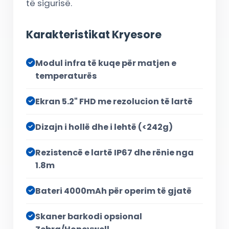
të sigurisë.
Karakteristikat Kryesore
Modul infra të kuqe për matjen e
temperaturës
Ekran 5.2" FHD me rezolucion të lartë
Dizajn i hollë dhe i lehtë (<242g)
Rezistencë e lartë IP67 dhe rënie nga
1.8m
Bateri 4000mAh për operim të gjatë
Skaner barkodi opsional