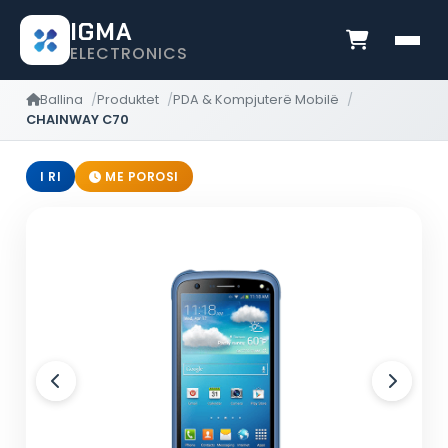
IGMA
ELECTRONICS
Ballina
Produktet
PDA & Kompjuterë Mobilë
CHAINWAY C70
I RI
ME POROSI