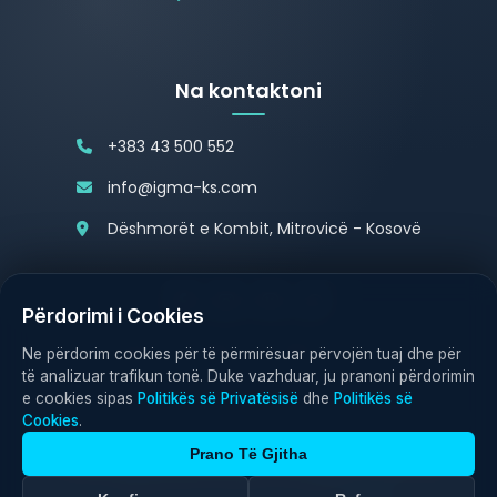
Na kontaktoni
+383 43 500 552
info@igma-ks.com
Dëshmorët e Kombit, Mitrovicë - Kosovë
Përdorimi i Cookies
Politika e Privatësisë
Politika e Cookies
Ne përdorim cookies për të përmirësuar përvojën tuaj dhe për
të analizuar trafikun tonë. Duke vazhduar, ju pranoni përdorimin
e cookies sipas
Politikës së Privatësisë
dhe
Politikës së
Cookies
.
Prano Të Gjitha
© 2026 IGMA Electronics. All rights reserved.