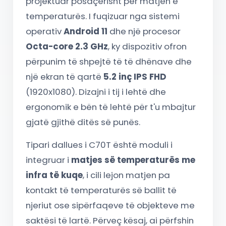
projektuar posaçërisht për matjen e
temperaturës. I fuqizuar nga sistemi
operativ
Android 11
dhe një procesor
Octa-core 2.3 GHz
, ky dispozitiv ofron
përpunim të shpejtë të të dhënave dhe
një ekran të qartë
5.2 inç IPS FHD
(1920x1080). Dizajni i tij i lehtë dhe
ergonomik e bën të lehtë për t'u mbajtur
gjatë gjithë ditës së punës.
Tipari dallues i C70T është moduli i
integruar i
matjes së temperaturës me
infra të kuqe
, i cili lejon matjen pa
kontakt të temperaturës së ballit të
njeriut ose sipërfaqeve të objekteve me
saktësi të lartë. Përveç kësaj, ai përfshin