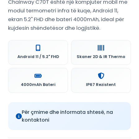
Chainway C70T është një kompjuter mobil me
modul termometri infra të kuqe, Android 11,
ekran 5.2" FHD dhe bateri 4000mAh, ideal për
kujdesin shëndetësor dhe logjistikë.
Android 11 / 5.2" FHD
Skaner 2D & IR Thermo
4000mAh Bateri
IP67 Rezistent
Për çmime dhe informata shtesë, na
kontaktoni