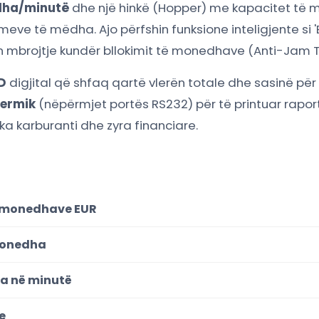
ha/minutë
dhe një hinkë (Hopper) me kapacitet të
eve të mëdha. Ajo përfshin funksione inteligjente si 
ron mbrojtje kundër bllokimit të monedhave (Anti-Jam 
D
digjital që shfaq qartë vlerën totale dhe sasinë për
termik
(nëpërmjet portës RS232) për të printuar rapor
a karburanti dhe zyra financiare.
ë monedhave EUR
 monedha
ha në minutë
e