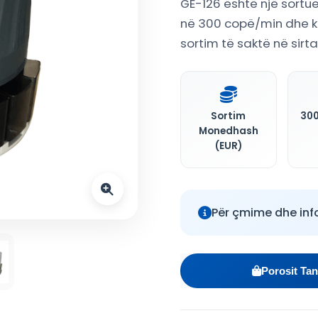
GE-126 është një sortu
në 300 copë/min dhe 
sortim të saktë në sirt
Sortim
300
Monedhash
(EUR)
Për çmime dhe inf
Porosit Tan