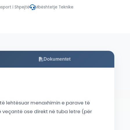
nsport i Shpejtë
Mbështetje Teknike
Dokumentet
të lehtësuar menaxhimin e parave të
ë veçantë ose direkt në tuba letre (për