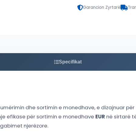
Garancion Zyrtarë
Tra
Specifikat
umërimin dhe sortimin e monedhave, e dizajnuar për 
idhje efikase për sortimin e monedhave
EUR
në sirtarë t
r gabimet njerëzore.