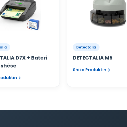
alia
Detectalia
TALIA D7X + Bateri
DETECTALIA M5
ushëse
Shiko Produktin
roduktin