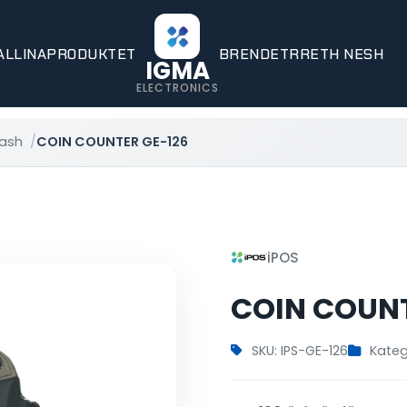
ALLINA
PRODUKTET
BRENDET
RRETH NESH
IGMA
ELECTRONICS
ash
COIN COUNTER GE-126
iPOS
COIN COUNT
SKU: IPS-GE-126
Kateg