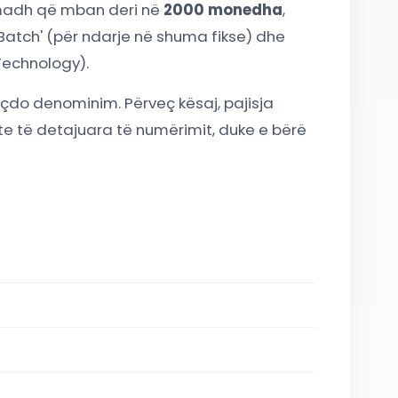
 madh që mban deri në
2000 monedha
,
'Batch' (për ndarje në shuma fikse) dhe
Technology).
 çdo denominim. Përveç kësaj, pajisja
te të detajuara të numërimit, duke e bërë