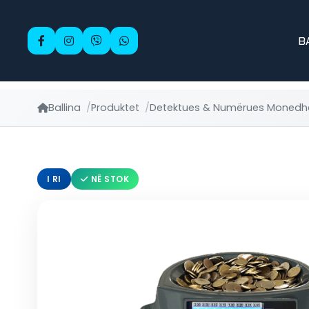
B
Ballina
Produktet
Detektues & Numërues Monedh
I RI
NË STOK