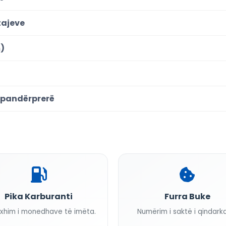
tajeve
)
ë pandërprerë
Pika Karburanti
Furra Buke
xhim i monedhave të imëta.
Numërim i saktë i qindark