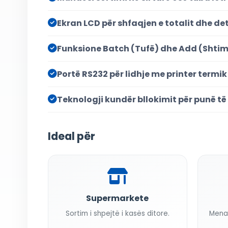
Ekran LCD për shfaqjen e totalit dhe de
Funksione Batch (Tufë) dhe Add (Shtim
Portë RS232 për lidhje me printer termik
Teknologji kundër bllokimit për punë t
Ideal për
Supermarkete
Sortim i shpejtë i kasës ditore.
Mena