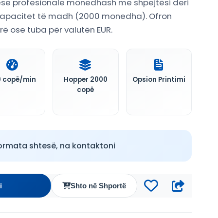
ese profesionale monedhash me shpejtësi deri
kapacitet të madh (2000 monedha). Ofron
arë ose tuba për valutën EUR.
 copë/min
Hopper 2000
Opsion Printimi
copë
ormata shtesë, na kontaktoni
i
Shto në Shportë