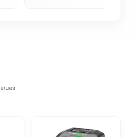
mërues