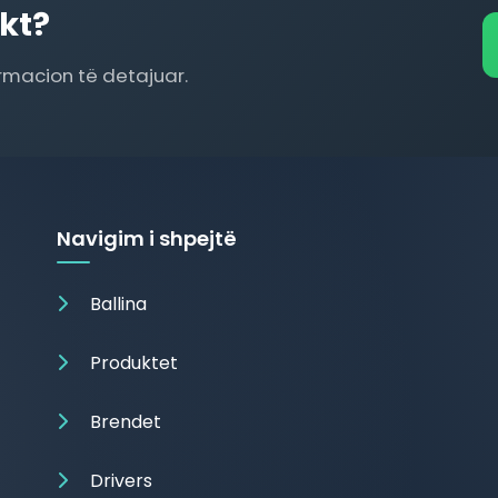
kt?
ormacion të detajuar.
Navigim i shpejtë
Ballina
Produktet
Brendet
Drivers