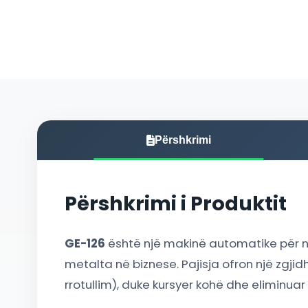
Përshkrimi
Përshkrimi i Produktit
GE-126
është një makinë automatike për n
metalta në biznese. Pajisja ofron një zgj
rrotullim), duke kursyer kohë dhe eliminua