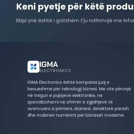
Keni pyetje për këtë produ
Ekipi ynë është i gatshëm t'ju ndihmojë me inf
IGMA
ELECTRONICS
IGMA Electronics është kompania juaj e
besueshme për teknologji biznesi. Me vite përvojë
në tregun e pajisjeve elektronike, ne
specializohemi në ofrimin e zgjidhjeve të
avancuara si printera, skanerë, detektorë parash
dhe makineri numërimi për bizneset moderne.