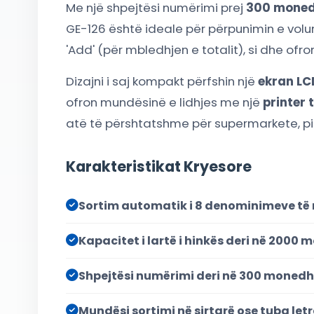
Me një shpejtësi numërimi prej
300 moned
GE-126 është ideale për përpunimin e volum
'Add' (për mbledhjen e totalit), si dhe of
Dizajni i saj kompakt përfshin një
ekran LC
ofron mundësinë e lidhjes me një
printer 
atë të përshtatshme për supermarkete, pik
Karakteristikat Kryesore
Sortim automatik i 8 denominimeve t
Kapacitet i lartë i hinkës deri në 2000
Shpejtësi numërimi deri në 300 moned
Mundësi sortimi në sirtarë ose tuba letr