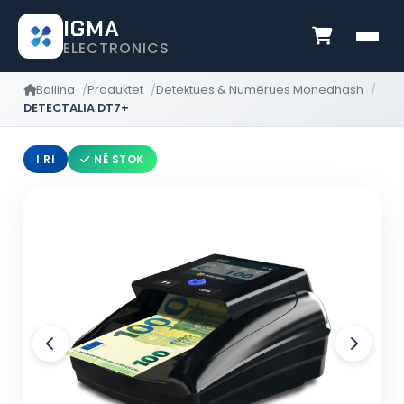
IGMA
ELECTRONICS
Ballina
Produktet
Detektues & Numërues Monedhash
DETECTALIA DT7+
I RI
NË STOK