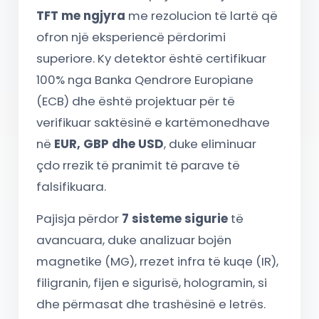
TFT me ngjyra
me rezolucion të lartë që
ofron një eksperiencë përdorimi
superiore. Ky detektor është certifikuar
100% nga Banka Qendrore Europiane
(ECB) dhe është projektuar për të
verifikuar saktësinë e kartëmonedhave
në
EUR, GBP dhe USD
, duke eliminuar
çdo rrezik të pranimit të parave të
falsifikuara.
Pajisja përdor
7 sisteme sigurie
të
avancuara, duke analizuar bojën
magnetike (MG), rrezet infra të kuqe (IR),
filigranin, fijen e sigurisë, hologramin, si
dhe përmasat dhe trashësinë e letrës.