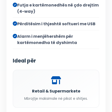
Futja e kartëmonedhës në çdo drejtim
(4-way)
Përditësim i thjeshtë softueri me USB
Alarm i menjëhershëm për
kartëmonedha të dyshimta
Ideal për
Retail & Supermarkete
Mbrojtje maksimale në pikat e shitjes.