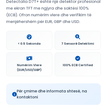
Detectalia D7T+ është një detektor profesional
me ekran TFT me ngjyra dhe saktësi 100%
(ECB). Ofron numërim vlere dhe verifikim të
menjëhershëm për EUR, GBP dhe USD.
< 0.5 Sekonda
7 Sensorë Detektimi
Numërim Vlere
100% ECB Certified
(EUR/USD/GBP)
Për çmime dhe informata shtesë, na
kontaktoni