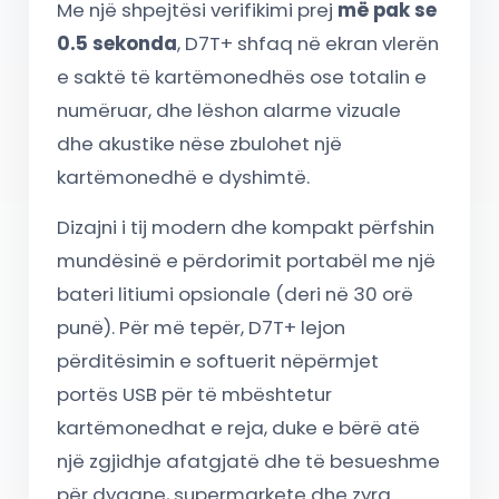
Me një shpejtësi verifikimi prej
më pak se
0.5 sekonda
, D7T+ shfaq në ekran vlerën
e saktë të kartëmonedhës ose totalin e
numëruar, dhe lëshon alarme vizuale
dhe akustike nëse zbulohet një
kartëmonedhë e dyshimtë.
Dizajni i tij modern dhe kompakt përfshin
mundësinë e përdorimit portabël me një
bateri litiumi opsionale (deri në 30 orë
punë). Për më tepër, D7T+ lejon
përditësimin e softuerit nëpërmjet
portës USB për të mbështetur
kartëmonedhat e reja, duke e bërë atë
një zgjidhje afatgjatë dhe të besueshme
për dyqane, supermarkete dhe zyra