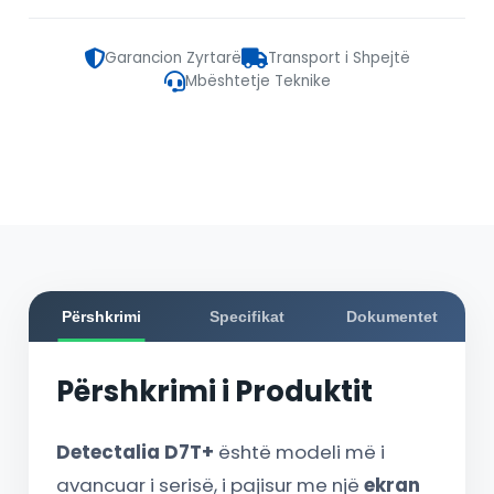
Garancion Zyrtarë
Transport i Shpejtë
Mbështetje Teknike
Përshkrimi
Specifikat
Dokumentet
Përshkrimi i Produktit
Detectalia D7T+
është modeli më i
avancuar i serisë, i pajisur me një
ekran