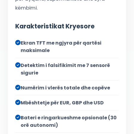
këmbimi.
Karakteristikat Kryesore
Ekran TFT me ngjyra për qartësi
maksimale
Detektim i falsifikimit me 7 sensorë
sigurie
Numërim i vlerës totale dhe copëve
Mbështetje për EUR, GBP dhe USD
Bateri e ringarkueshme opsionale (30
orë autonomi)