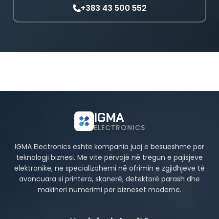
+383 43 500 552
IGMA
ELECTRONICS
IGMA Electronics është kompania juaj e besueshme për
teknologji biznesi. Me vite përvojë në tregun e pajisjeve
elektronike, ne specializohemi në ofrimin e zgjidhjeve të
avancuara si printera, skanerë, detektorë parash dhe
makineri numërimi për bizneset moderne.