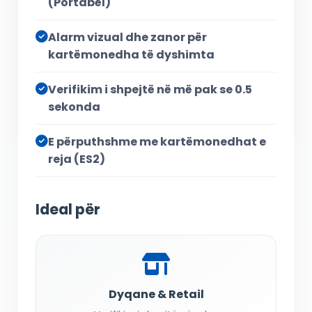
(Portabël)
Alarm vizual dhe zanor për
kartëmonedha të dyshimta
Verifikim i shpejtë në më pak se 0.5
sekonda
E përputhshme me kartëmonedhat e
reja (ES2)
Ideal për
Dyqane & Retail