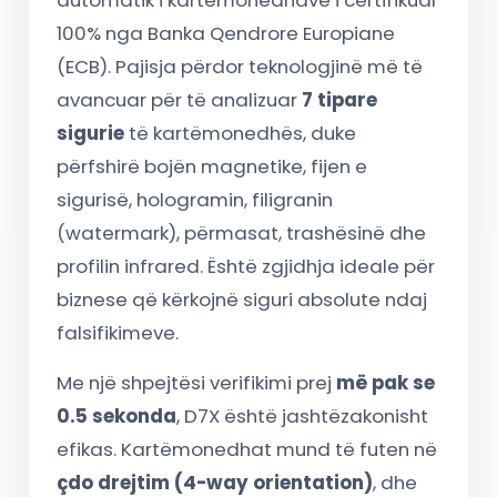
automatik i kartëmonedhave i certifikuar
100% nga Banka Qendrore Europiane
(ECB). Pajisja përdor teknologjinë më të
avancuar për të analizuar
7 tipare
sigurie
të kartëmonedhës, duke
përfshirë bojën magnetike, fijen e
sigurisë, hologramin, filigranin
(watermark), përmasat, trashësinë dhe
profilin infrared. Është zgjidhja ideale për
biznese që kërkojnë siguri absolute ndaj
falsifikimeve.
Me një shpejtësi verifikimi prej
më pak se
0.5 sekonda
, D7X është jashtëzakonisht
efikas. Kartëmonedhat mund të futen në
çdo drejtim (4-way orientation)
, dhe