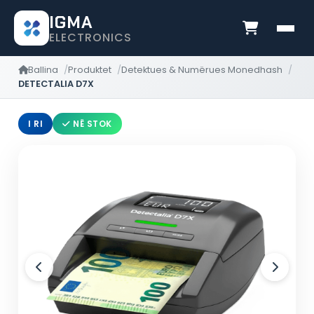
IGMA
ELECTRONICS
Ballina
Produktet
Detektues & Numërues Monedhash
DETECTALIA D7X
I RI
NË STOK