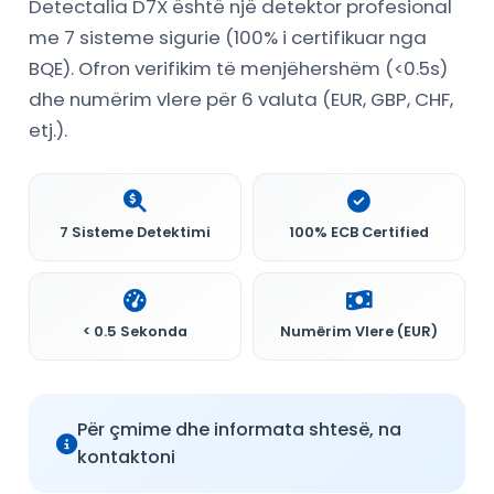
Detectalia D7X është një detektor profesional
me 7 sisteme sigurie (100% i certifikuar nga
BQE). Ofron verifikim të menjëhershëm (<0.5s)
dhe numërim vlere për 6 valuta (EUR, GBP, CHF,
etj.).
7 Sisteme Detektimi
100% ECB Certified
< 0.5 Sekonda
Numërim Vlere (EUR)
Për çmime dhe informata shtesë, na
kontaktoni