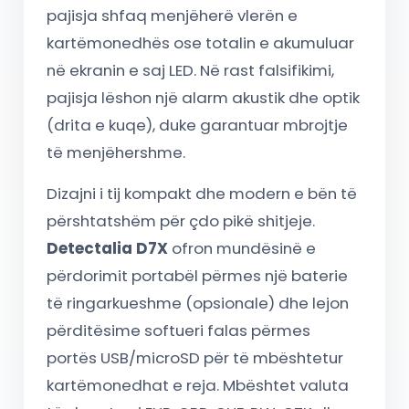
pajisja shfaq menjëherë vlerën e
kartëmonedhës ose totalin e akumuluar
në ekranin e saj LED. Në rast falsifikimi,
pajisja lëshon një alarm akustik dhe optik
(drita e kuqe), duke garantuar mbrojtje
të menjëhershme.
Dizajni i tij kompakt dhe modern e bën të
përshtatshëm për çdo pikë shitjeje.
Detectalia D7X
ofron mundësinë e
përdorimit portabël përmes një baterie
të ringarkueshme (opsionale) dhe lejon
përditësime softueri falas përmes
portës USB/microSD për të mbështetur
kartëmonedhat e reja. Mbështet valuta