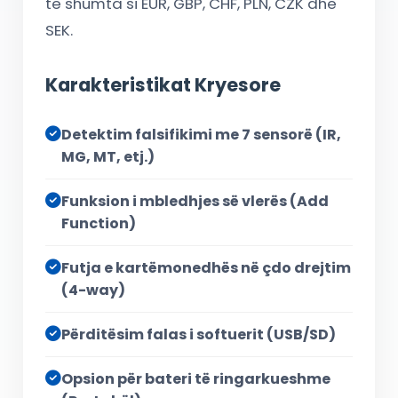
të shumta si EUR, GBP, CHF, PLN, CZK dhe
SEK.
Karakteristikat Kryesore
Detektim falsifikimi me 7 sensorë (IR,
MG, MT, etj.)
Funksion i mbledhjes së vlerës (Add
Function)
Futja e kartëmonedhës në çdo drejtim
(4-way)
Përditësim falas i softuerit (USB/SD)
Opsion për bateri të ringarkueshme