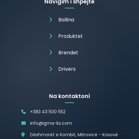
Navigim i shpejtë
Ballina
Produktet
Brendet
Drivers
Na kontaktoni
+383 43 500 552
info@igma-ks.com
Dëshmorët e Kombit, Mitrovicë - Kosovë