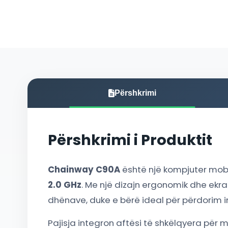
Përshkrimi
Përshkrimi i Produktit
Chainway C90A
është një kompjuter mobil
2.0 GHz
. Me një dizajn ergonomik dhe ekra
dhënave, duke e bërë ideal për përdorim in
Pajisja integron aftësi të shkëlqyera për