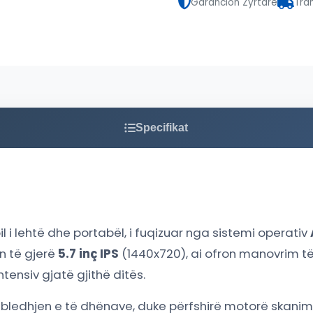
Garancion Zyrtarë
Tra
Specifikat
 i lehtë dhe portabël, i fuqizuar nga sistemi operativ
n të gjerë
5.7 inç IPS
(1440x720), ai ofron manovrim të 
tensiv gjatë gjithë ditës.
 mbledhjen e të dhënave, duke përfshirë motorë skanim