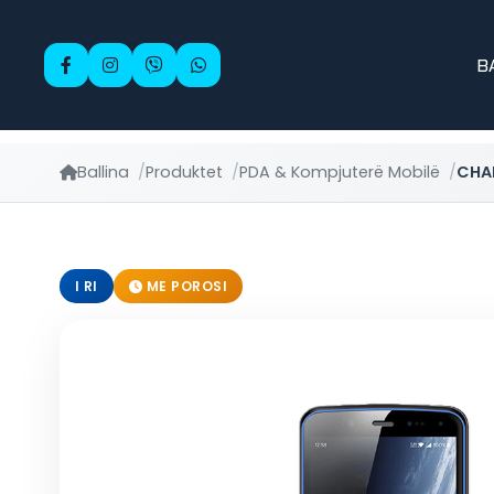
B
Ballina
Produktet
PDA & Kompjuterë Mobilë
CHA
I RI
ME POROSI