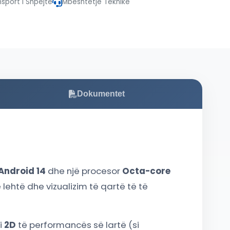
nsport i Shpejtë
Mbështetje Teknike
Dokumentet
Android 14
dhe një procesor
Octa-core
lehtë dhe vizualizim të qartë të të
i
2D
të performancës së lartë (si