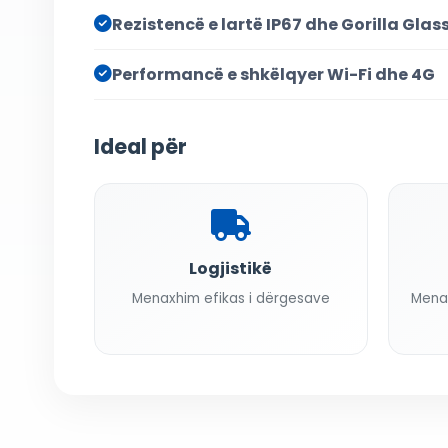
Rezistencë e lartë IP67 dhe Gorilla Glas
Performancë e shkëlqyer Wi-Fi dhe 4G
Ideal për
Logjistikë
Menaxhim efikas i dërgesave
Mena