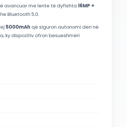
të avancuar me lente të dyfishta
16MP +
he Bluetooth 5.0.
rej
5000mAh
që siguron autonomi deri në
ra, ky dispozitiv ofron besueshmëri