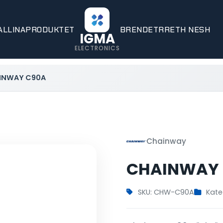
ALLINA
PRODUKTET
BRENDET
RRETH NESH
IGMA
ELECTRONICS
INWAY C90A
Chainway
CHAINWAY
SKU: CHW-C90A
Kate