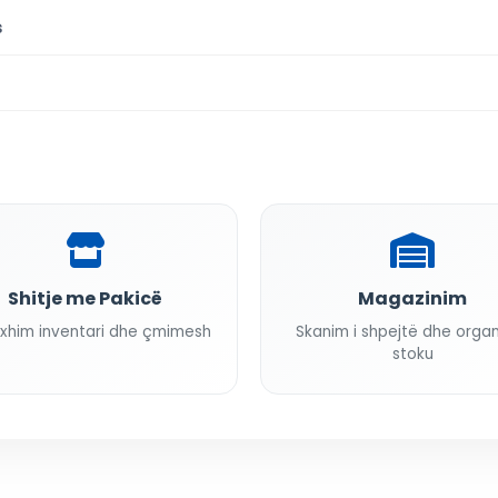
s
Shitje me Pakicë
Magazinim
xhim inventari dhe çmimesh
Skanim i shpejtë dhe orga
stoku