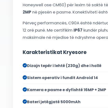
Honeywell ose CM60) për lexim të saktë t
2MP
në pjesën e pasme. Konektiviteti ësht
Përveç performancës, C90A është ndërtuar 
12 orë punë. Me certifikim
IP67
kundër pluhur
maksimale në mjedise të ndryshme opera
Karakteristikat Kryesore
Dizajn tepër i lehtë (230g) dhe i hollë
Sistem operativ i fundit Android 14
Kamera e pasme e dyfishtë 16MP + 2MP
Bateri jetëgjatë 5000mAh