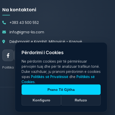
Na kontaktoni
+383 43 500 552
info@igma-ks.com
Dëshmorët e Kombit, Mitrovicë - Kosovë
Përdorimi i Cookies
Ne përdorim cookies për të përmirësuar
përvojën tuaj dhe për të analizuar trafikun tonë.
Politika e Privatësisë
Politika e Cookies
Duke vazhduar, ju pranoni përdorimin e cookies
sipas
Politikës së Privatësisë
dhe
Politikës së
Cookies
.
Prano Të Gjitha
Konfiguro
Refuzo