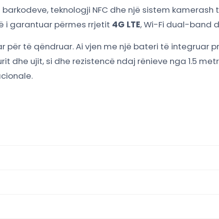
ë barkodeve, teknologji NFC dhe një sistem kamerash 
ë i garantuar përmes rrjetit
4G LTE
, Wi-Fi dual-band d
për të qëndruar. Ai vjen me një bateri të integruar p
it dhe ujit, si dhe rezistencë ndaj rënieve nga 1.5 met
cionale.