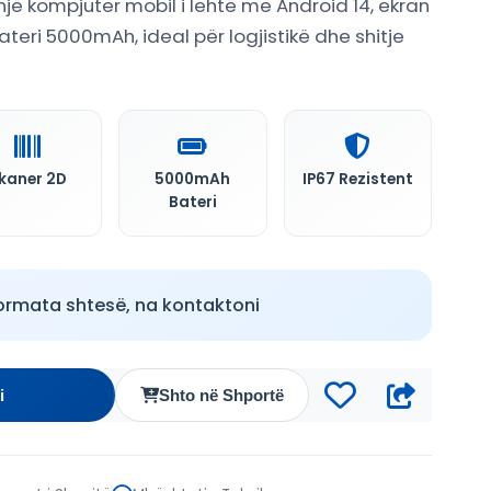
ë kompjuter mobil i lehtë me Android 14, ekran
ateri 5000mAh, ideal për logjistikë dhe shitje
kaner 2D
5000mAh
IP67 Rezistent
Bateri
ormata shtesë, na kontaktoni
i
Shto në Shportë