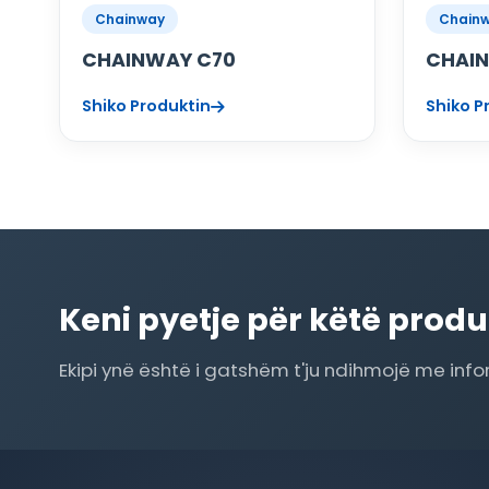
Chainway
Chain
CHAINWAY C70
CHAI
Shiko Produktin
Shiko P
Keni pyetje për këtë produ
Ekipi ynë është i gatshëm t'ju ndihmojë me inf