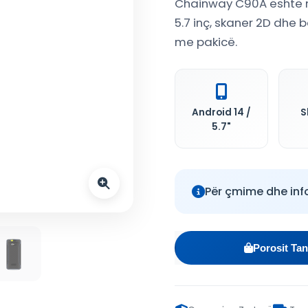
Chainway C90A është nj
5.7 inç, skaner 2D dhe b
me pakicë.
Android 14 /
S
5.7"
Për çmime dhe inf
Porosit Tan