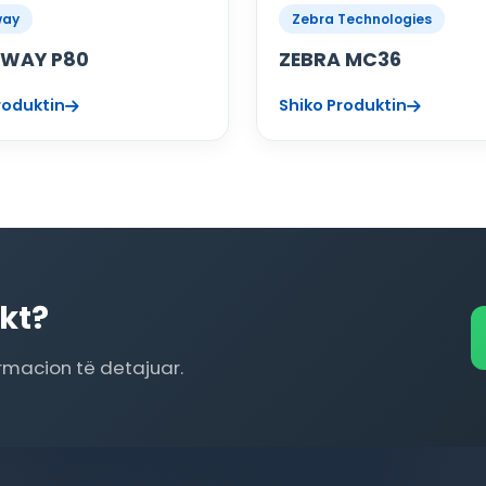
way
Zebra Technologies
NWAY P80
ZEBRA MC36
roduktin
Shiko Produktin
kt?
ormacion të detajuar.