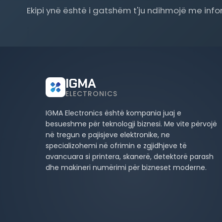
Ekipi ynë është i gatshëm t'ju ndihmojë me inf
IGMA
ELECTRONICS
IGMA Electronics është kompania juaj e
besueshme për teknologji biznesi. Me vite përvojë
në tregun e pajisjeve elektronike, ne
specializohemi në ofrimin e zgjidhjeve të
avancuara si printera, skanerë, detektorë parash
dhe makineri numërimi për bizneset moderne.