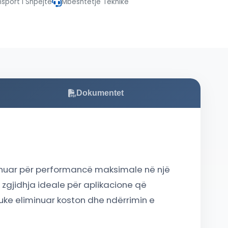
nsport i Shpejtë
Mbështetje Teknike
Dokumentet
izajnuar për performancë maksimale në një
 zgjidhja ideale për aplikacione që
duke eliminuar koston dhe ndërrimin e