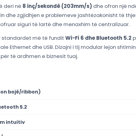
të deri në
8 inç/sekondë (203mm/s)
dhe ofron një n
urimin dhe zgjidhjen e problemeve jashtëzakonisht të th
fruar siguri të lartë dhe menaxhim të centralizuar.
r standardet më të fundit
Wi-Fi 6 dhe Bluetooth 5.2
p
e Ethernet dhe USB. Dizajni i tij modular lejon shtimi
 për të ardhmen e biznesit tuaj.
kon bojë/ribbon)
uetooth 5.2
m intuitiv