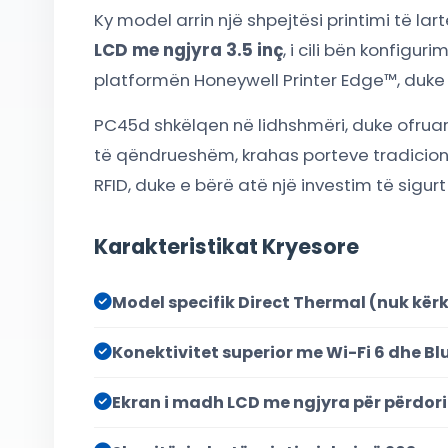
Ky model arrin një shpejtësi printimi të lar
LCD me ngjyra 3.5 inç
, i cili bën konfig
platformën Honeywell Printer Edge™, duke o
PC45d shkëlqen në lidhshmëri, duke ofrua
të qëndrueshëm, krahas porteve tradicional
RFID, duke e bërë atë një investim të sigurt
Karakteristikat Kryesore
Model specifik Direct Thermal (nuk kër
Konektivitet superior me Wi-Fi 6 dhe Bl
Ekran i madh LCD me ngjyra për përdori