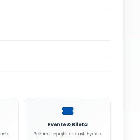
Evente & Bileta
nash.
Printim i shpejtë biletash hyrëse.