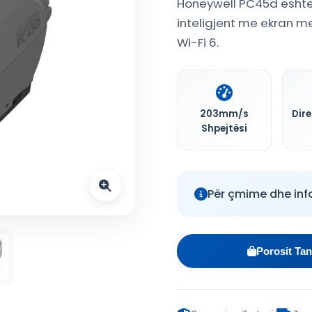
Honeywell PC45d është 
inteligjent me ekran m
Wi-Fi 6.
203mm/s
Dir
Shpejtësi
Për çmime dhe inf
Porosit Tan