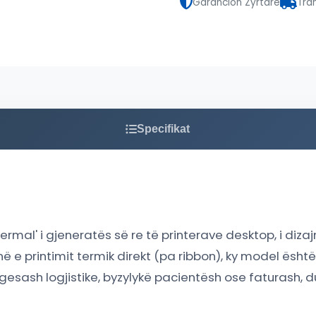
Garancion Zyrtarë
Tra
Specifikat
hermal' i gjeneratës së re të printerave desktop, i d
 e printimit termik direkt (pa ribbon), ky model është
ërgesash logjistike, byzylykë pacientësh ose faturash, 