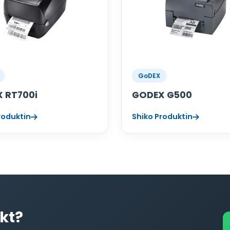
GoDEX
 RT700i
GODEX G500
roduktin
Shiko Produktin
kt?