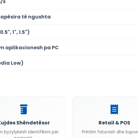
m/s
 hapësira të ngushta
", 1", 1.5")
im aplikacionesh pa PC
Media Low)
Kujdes Shëndetësor
Retail & POS
im byzylykësh identifikimi për
Printim faturash dhe kupo