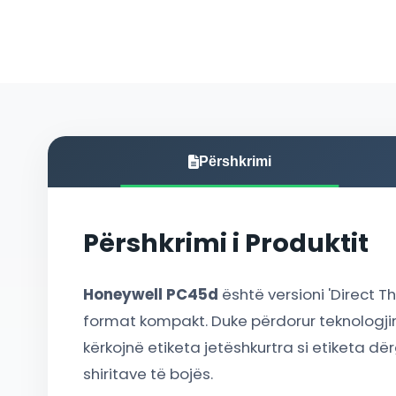
Përshkrimi
Përshkrimi i Produktit
Honeywell PC45d
është versioni 'Direct T
format kompakt. Duke përdorur teknologjinë
kërkojnë etiketa jetëshkurtra si etiketa d
shiritave të bojës.