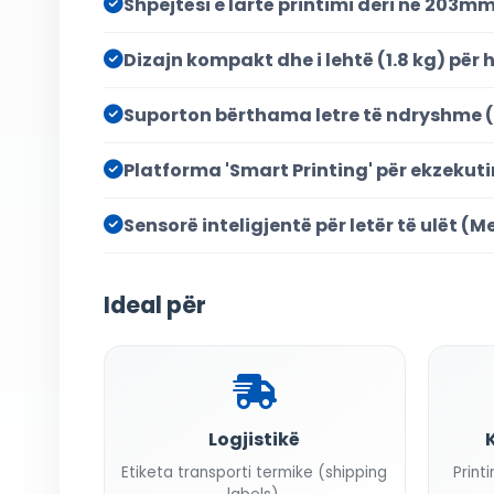
Shpejtësi e lartë printimi deri në 203m
Dizajn kompakt dhe i lehtë (1.8 kg) për
Suporton bërthama letre të ndryshme (0.5
Platforma 'Smart Printing' për ekzekut
Sensorë inteligjentë për letër të ulët (
Ideal për
Logjistikë
Etiketa transporti termike (shipping
Print