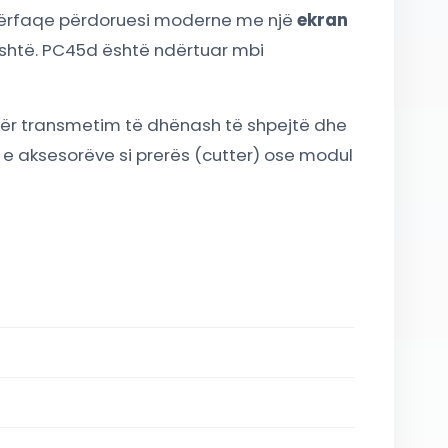
dërfaqe përdoruesi moderne me një
ekran
jeshtë. PC45d është ndërtuar mbi
ër transmetim të dhënash të shpejtë dhe
n e aksesorëve si prerës (cutter) ose modul