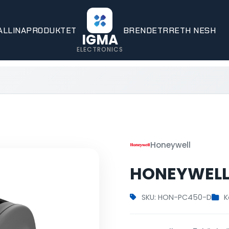
ALLINA
PRODUKTET
BRENDET
RRETH NESH
IGMA
ELECTRONICS
Honeywell
HONEYWELL
SKU: HON-PC450-D
K