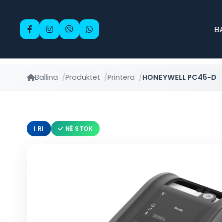
B
Ballina
Produktet
Printera
HONEYWELL PC45-D
I RI
NË STOK