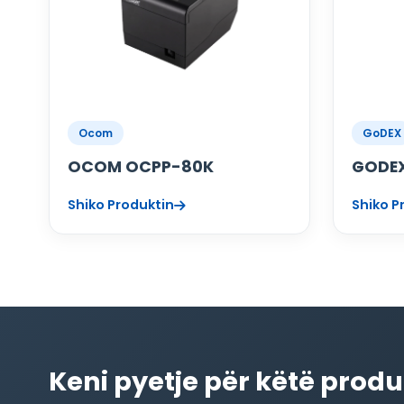
Ocom
GoDEX
OCOM OCPP-80K
GODEX
Shiko Produktin
Shiko P
Keni pyetje për këtë produ