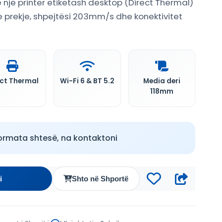
një printer etiketash desktop (Direct Thermal)
e prekje, shpejtësi 203mm/s dhe konektivitet
ect Thermal
Wi-Fi 6 & BT 5.2
Media deri
118mm
ormata shtesë, na kontaktoni
i
Shto në Shportë