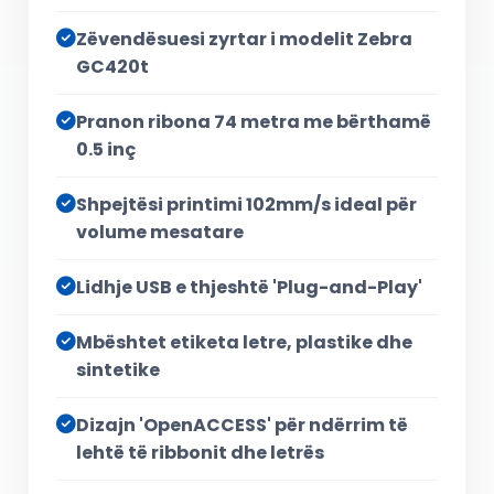
Zëvendësuesi zyrtar i modelit Zebra
GC420t
Pranon ribona 74 metra me bërthamë
0.5 inç
Shpejtësi printimi 102mm/s ideal për
volume mesatare
Lidhje USB e thjeshtë 'Plug-and-Play'
Mbështet etiketa letre, plastike dhe
sintetike
Dizajn 'OpenACCESS' për ndërrim të
lehtë të ribbonit dhe letrës