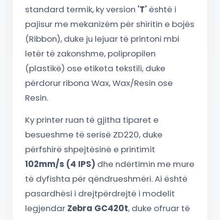
standard termik, ky version
'T'
është i
pajisur me mekanizëm për shiritin e bojës
(Ribbon), duke ju lejuar të printoni mbi
letër të zakonshme, polipropilen
(plastikë) ose etiketa tekstili, duke
përdorur ribona Wax, Wax/Resin ose
Resin.
Ky printer ruan të gjitha tiparet e
besueshme të serisë ZD220, duke
përfshirë shpejtësinë e printimit
102mm/s (4 IPS)
dhe ndërtimin me mure
të dyfishta për qëndrueshmëri. Ai është
pasardhësi i drejtpërdrejtë i modelit
legjendar
Zebra GC420t
, duke ofruar të