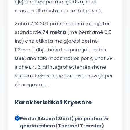
njëjtën cilësi por me një dizajn më
modern dhe instalim më të thjeshtë.
Zebra ZD220T pranon ribona me gjatësi
standarde
74 metra
(me bërthamë 0.5
inç) dhe etiketa me gjerësi deri në
112mm. Lidhja bëhet nëpërmjet portës
USB
, dhe falë mbështetjes për gjuhët ZPL
II dhe EPL 2, ai integrohet lehtësisht në
sistemet ekzistuese pa pasur nevojë për
ri-programim.
Karakteristikat Kryesore
Përdor Ribbon (Shirit) për printim të
qëndrueshëm (Thermal Transfer)