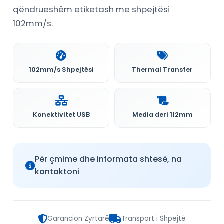
qëndrueshëm etiketash me shpejtësi
102mm/s.
102mm/s Shpejtësi
Thermal Transfer
Konektivitet USB
Media deri 112mm
Për çmime dhe informata shtesë, na
kontaktoni
Garancion Zyrtarë
Transport i Shpejtë