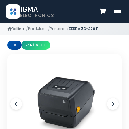
IGMA
ELECTRONICS
Ballina
Produktet
Printera
ZEBRA ZD-220T
I RI
NË STOK