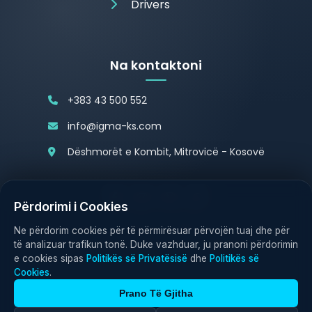
Drivers
Na kontaktoni
+383 43 500 552
info@igma-ks.com
Dëshmorët e Kombit, Mitrovicë - Kosovë
Përdorimi i Cookies
Politika e Privatësisë
Politika e Cookies
Ne përdorim cookies për të përmirësuar përvojën tuaj dhe për
të analizuar trafikun tonë. Duke vazhduar, ju pranoni përdorimin
e cookies sipas
Politikës së Privatësisë
dhe
Politikës së
Cookies
.
Prano Të Gjitha
© 2026 IGMA Electronics. All rights reserved.