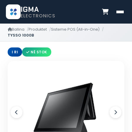
IGMA
ELECTRONICS
Ballina
Produktet
Sisteme POS (All-in-One)
TYSSO 1000B
I RI
NË STOK