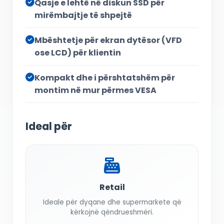
Qasje e lehtë në diskun SSD për
mirëmbajtje të shpejtë
Mbështetje për ekran dytësor (VFD
ose LCD) për klientin
Kompakt dhe i përshtatshëm për
montim në mur përmes VESA
Ideal për
Retail
Ideale për dyqane dhe supermarkete që
kërkojnë qëndrueshmëri.