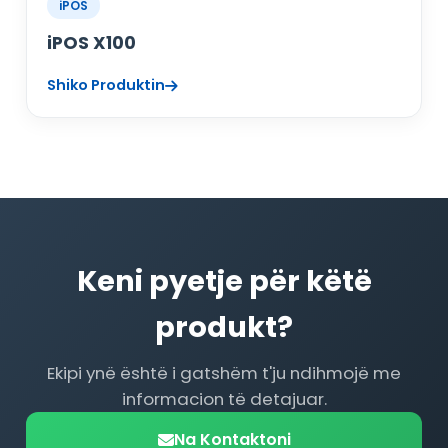
iPOS
iPOS X100
Shiko Produktin
Keni pyetje për këtë
produkt?
Ekipi ynë është i gatshëm t'ju ndihmojë me
informacion të detajuar.
Na Kontaktoni