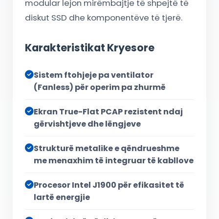
modular lejon mirëmbajtje të shpejtë të
diskut SSD dhe komponentëve të tjerë.
Karakteristikat Kryesore
Sistem ftohjeje pa ventilator
(Fanless) për operim pa zhurmë
Ekran True-Flat PCAP rezistent ndaj
gërvishtjeve dhe lëngjeve
Strukturë metalike e qëndrueshme
me menaxhim të integruar të kabllove
Procesor Intel J1900 për efikasitet të
lartë energjie