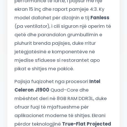
performancë të lartë, i pajisur me një
ekran 15 inç dhe raport pamjeje 4:3. Ky
model dallohet për dizajnin e tij
Fanless
(pa ventilator), i cili siguron një operim të
qetë dhe parandalon grumbullimin e
pluhurit brenda pajisjes, duke rritur
jetëgjatësinë e komponentëve në
mjedise sfiduese si restorantet apo
pikat e shitjes me pakicë.
Pajisja fuqizohet nga procesori
Intel
Celeron J1900
Quad-Core dhe
mbështet deri në 8GB RAM DDR3L, duke
ofruar fuqi të mjaftueshme për
aplikacionet moderne të shitjes. Ekrani
përdor teknologjinë
True-Flat Projected