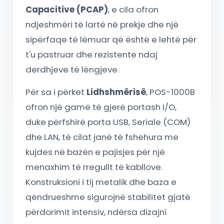
Capacitive (PCAP)
, e cila ofron
ndjeshmëri të lartë në prekje dhe një
sipërfaqe të lëmuar që është e lehtë për
t'u pastruar dhe rezistente ndaj
derdhjeve të lëngjeve.
Për sa i përket
Lidhshmërisë
, POS-1000B
ofron një gamë të gjerë portash I/O,
duke përfshirë porta USB, Seriale (COM)
dhe LAN, të cilat janë të fshehura me
kujdes në bazën e pajisjes për një
menaxhim të rregullt të kabllove.
Konstruksioni i tij metalik dhe baza e
qëndrueshme sigurojnë stabilitet gjatë
përdorimit intensiv, ndërsa dizajni