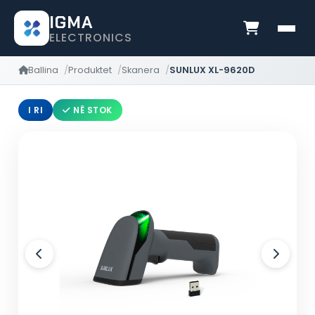
IGMA
ELECTRONICS
Ballina
Produktet
Skanera
SUNLUX XL-9620D
I RI
NË STOK