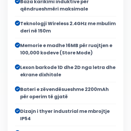
Baza karikimi induktive për
qëndrueshmëri maksimale
Teknologji Wireless 2.4GHz me mbulim
deri në 150m
Memorie e madhe 16MB për ruajtjen e
100,000 kodeve (Store Mode)
Lexon barkode 1D dhe 2D nga letra dhe
ekrane dixhitale
Bateri e zëvendësueshme 2200mAh
për operim të gjatë
Dizajn i thyer industrial me mbrojtje
IP54