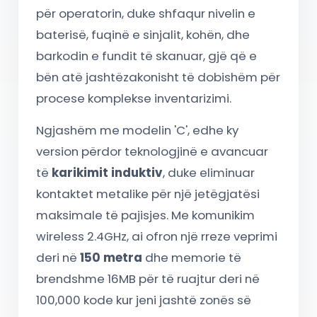
për operatorin, duke shfaqur nivelin e
baterisë, fuqinë e sinjalit, kohën, dhe
barkodin e fundit të skanuar, gjë që e
bën atë jashtëzakonisht të dobishëm për
procese komplekse inventarizimi.
Ngjashëm me modelin 'C', edhe ky
version përdor teknologjinë e avancuar
të
karikimit induktiv
, duke eliminuar
kontaktet metalike për një jetëgjatësi
maksimale të pajisjes. Me komunikim
wireless 2.4GHz, ai ofron një rreze veprimi
deri në
150 metra
dhe memorie të
brendshme 16MB për të ruajtur deri në
100,000 kode kur jeni jashtë zonës së