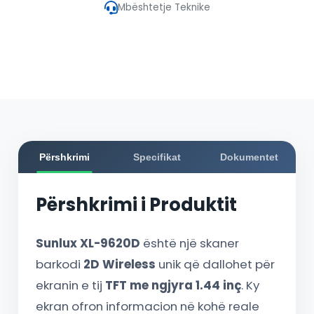
Mbështetje Teknike
Përshkrimi
Specifikat
Dokumentet
Përshkrimi i Produktit
Sunlux XL-9620D
është një skaner
barkodi
2D Wireless
unik që dallohet për
ekranin e tij
TFT me ngjyra 1.44 inç
. Ky
ekran ofron informacion në kohë reale