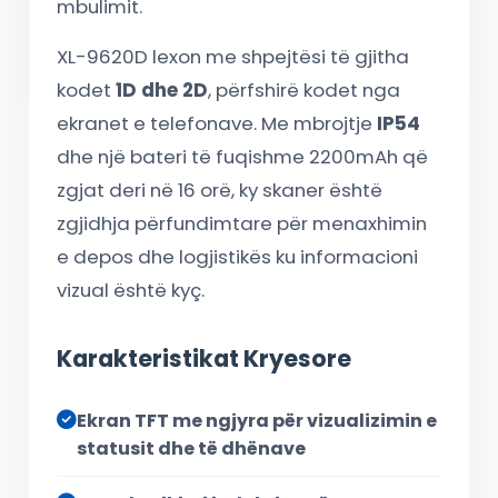
mbulimit.
XL-9620D lexon me shpejtësi të gjitha
kodet
1D dhe 2D
, përfshirë kodet nga
ekranet e telefonave. Me mbrojtje
IP54
dhe një bateri të fuqishme 2200mAh që
zgjat deri në 16 orë, ky skaner është
zgjidhja përfundimtare për menaxhimin
e depos dhe logjistikës ku informacioni
vizual është kyç.
Karakteristikat Kryesore
Ekran TFT me ngjyra për vizualizimin e
statusit dhe të dhënave