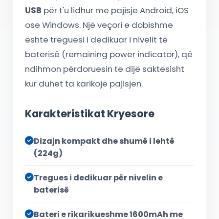
USB
për t'u lidhur me pajisje Android, iOS
ose Windows. Një veçori e dobishme
është treguesi i dedikuar i nivelit të
baterisë (remaining power indicator), që
ndihmon përdoruesin të dijë saktësisht
kur duhet ta karikojë pajisjen.
Karakteristikat Kryesore
Dizajn kompakt dhe shumë i lehtë
(224g)
Tregues i dedikuar për nivelin e
baterisë
Bateri e rikarikueshme 1600mAh me