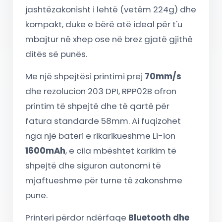
jashtëzakonisht i lehtë (vetëm 224g) dhe
kompakt, duke e bërë atë ideal për t'u
mbajtur në xhep ose në brez gjatë gjithë
ditës së punës.
Me një shpejtësi printimi prej
70mm/s
dhe rezolucion 203 DPI, RPP02B ofron
printim të shpejtë dhe të qartë për
fatura standarde 58mm. Ai fuqizohet
nga një bateri e rikarikueshme Li-ion
1600mAh
, e cila mbështet karikim të
shpejtë dhe siguron autonomi të
mjaftueshme për turne të zakonshme
pune.
Printeri përdor ndërfaqe
Bluetooth dhe