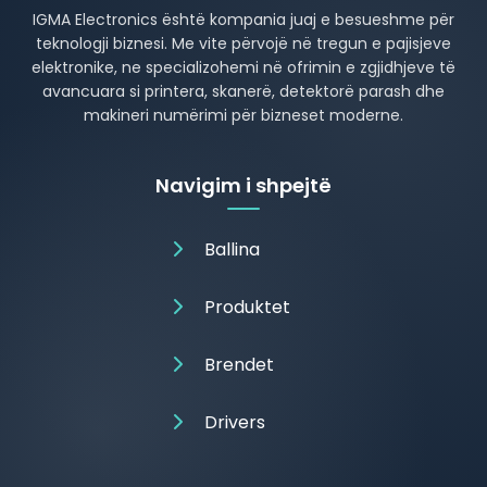
IGMA Electronics është kompania juaj e besueshme për
teknologji biznesi. Me vite përvojë në tregun e pajisjeve
elektronike, ne specializohemi në ofrimin e zgjidhjeve të
avancuara si printera, skanerë, detektorë parash dhe
makineri numërimi për bizneset moderne.
Navigim i shpejtë
Ballina
Produktet
Brendet
Drivers