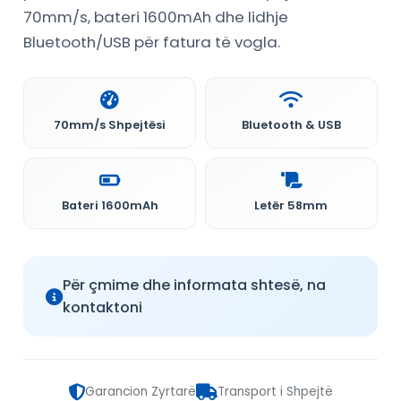
70mm/s, bateri 1600mAh dhe lidhje
Bluetooth/USB për fatura të vogla.
70mm/s Shpejtësi
Bluetooth & USB
Bateri 1600mAh
Letër 58mm
Për çmime dhe informata shtesë, na
kontaktoni
Garancion Zyrtarë
Transport i Shpejtë