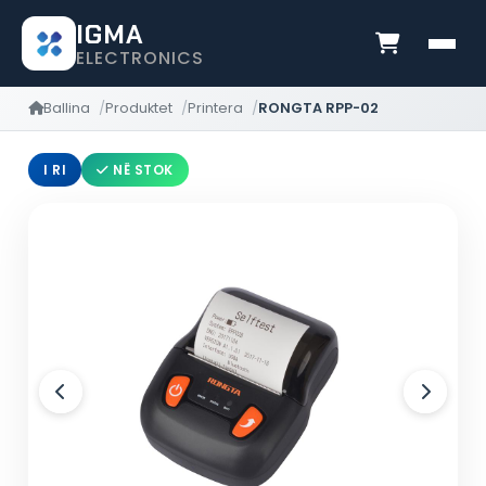
IGMA
ELECTRONICS
Ballina
Produktet
Printera
RONGTA RPP-02
I RI
NË STOK