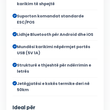
karikim të shpejtë
Suporton komandat standarde
ESC/POS
Lidhje Bluetooth për Android dhe iOS
Mundësi karikimi nëpërmjet portës
USB (5V 1A)
Strukturë e thjeshtë për ndërrimin e
letrës
Jetëgjatësi e kokës termike deri në
50km
Ideal për