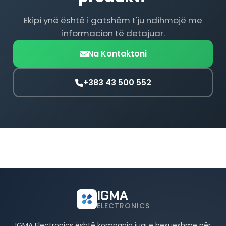
Ekipi ynë është i gatshëm t'ju ndihmojë me
informacion të detajuar.
Na Kontaktoni
+383 43 500 552
IGMA
ELECTRONICS
IGMA Electronics është kompania juaj e besueshme për