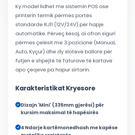
Ky model lidhet me sistemin POS ose
printerin termik përmes portës
standarde RJ11 (12V/24V) për hapje
automatike. Përveç kësaj, ai ofron siguri
përmes çelësit me 3 pozicione (Manual,
Auto, Kyçur) dhe dy sloteve ballore për
futjen e shpejtë të faturave të kartave
apo çeqeve pa hapur sirtarin.
Karakteristikat Kryesore
Dizajn 'Mini' (335mm gjerësi) për
kursim maksimal të hapësirës
4 Ndarje kartëmonedhash me kapëse