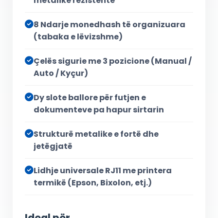
metalike rezistente
8 Ndarje monedhash të organizuara
(tabaka e lëvizshme)
Çelës sigurie me 3 pozicione (Manual /
Auto / Kyçur)
Dy slote ballore për futjen e
dokumenteve pa hapur sirtarin
Strukturë metalike e fortë dhe
jetëgjatë
Lidhje universale RJ11 me printera
termikë (Epson, Bixolon, etj.)
Ideal për