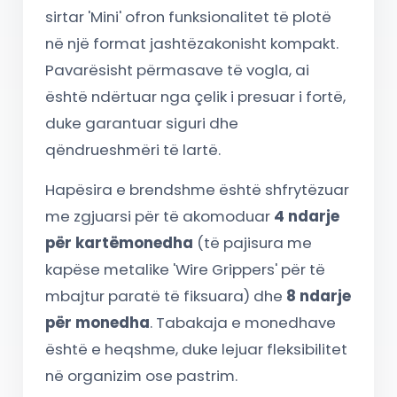
sirtar 'Mini' ofron funksionalitet të plotë
në një format jashtëzakonisht kompakt.
Pavarësisht përmasave të vogla, ai
është ndërtuar nga çelik i presuar i fortë,
duke garantuar siguri dhe
qëndrueshmëri të lartë.
Hapësira e brendshme është shfrytëzuar
me zgjuarsi për të akomoduar
4 ndarje
për kartëmonedha
(të pajisura me
kapëse metalike 'Wire Grippers' për të
mbajtur paratë të fiksuara) dhe
8 ndarje
për monedha
. Tabakaja e monedhave
është e heqshme, duke lejuar fleksibilitet
në organizim ose pastrim.