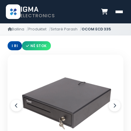
IGMA
ELECTRONICS
Ballina
Produktet
Sirtarë Parash
OCOM ECD 335
I RI
NË STOK