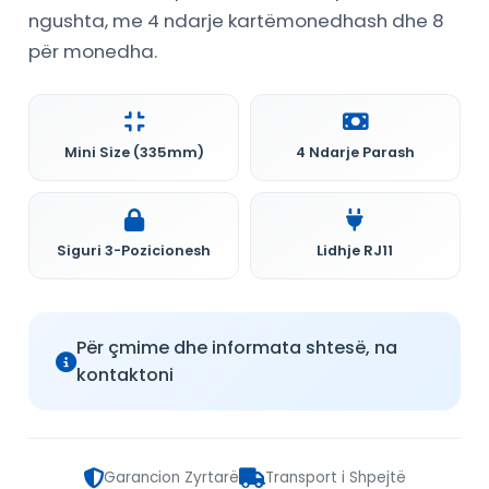
ngushta, me 4 ndarje kartëmonedhash dhe 8
për monedha.
Mini Size (335mm)
4 Ndarje Parash
Siguri 3-Pozicionesh
Lidhje RJ11
Për çmime dhe informata shtesë, na
kontaktoni
Garancion Zyrtarë
Transport i Shpejtë